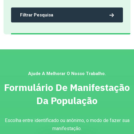
Filtrar Pesquisa
Ajude A Melhorar O Nosso Trabalho.
Formulário De Manifestação
Da População
Escolha entre identificado ou anônimo, o modo de fazer sua
manifestação.