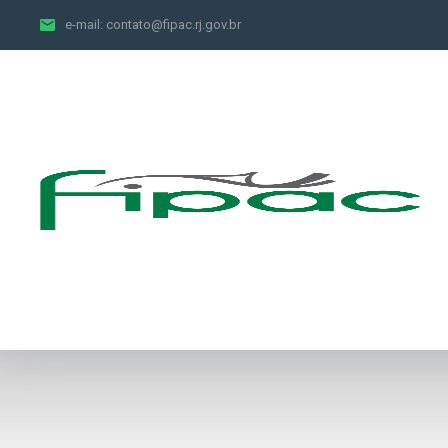
e-mail:
contato@fipac.rj.gov.br
Receitas