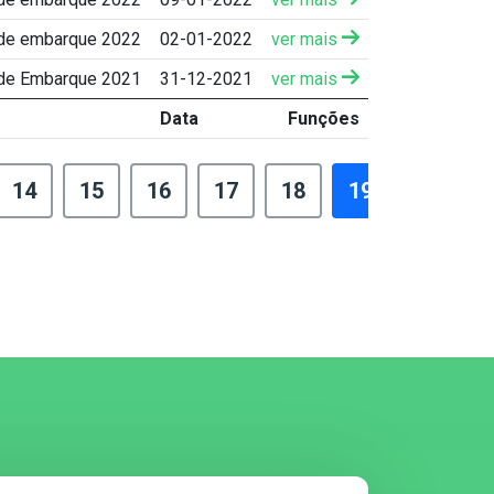
 de embarque 2022
02-01-2022
ver mais
 de Embarque 2021
31-12-2021
ver mais
Data
Funções
14
15
16
17
18
19
›