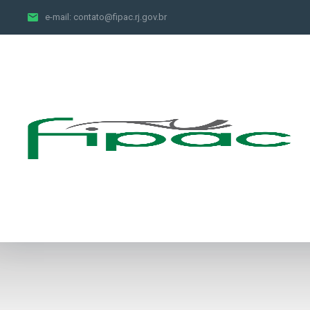
e-mail:
contato@fipac.rj.gov.br
Receitas