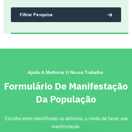
Filtrar Pesquisa
Ajude A Melhorar O Nosso Trabalho.
Formulário De Manifestação
Da População
Escolha entre identificado ou anônimo, o modo de fazer sua
manifestação.