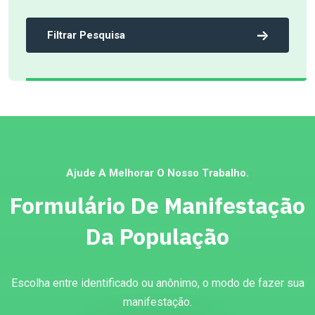
Filtrar Pesquisa
Ajude A Melhorar O Nosso Trabalho.
Formulário De Manifestação
Da População
Escolha entre identificado ou anônimo, o modo de fazer sua
manifestação.