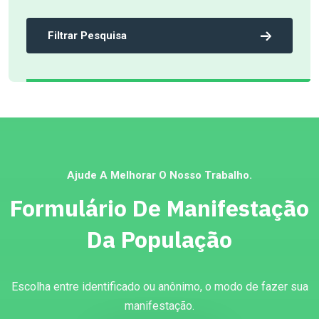
Filtrar Pesquisa
Ajude A Melhorar O Nosso Trabalho.
Formulário De Manifestação
Da População
Escolha entre identificado ou anônimo, o modo de fazer sua
manifestação.