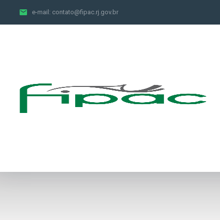
e-mail:
contato@fipac.rj.gov.br
Contrato