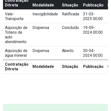
Contratação
Ditreta
Modalidade
Situação
Publicação
F
Vale-
Inexigibilidade
Ratificada
31-03-
v
Transporte
2025 00:00
Aquisição de
Dispensa
Concluído
19-09-
v
Totens de
2024 00:00
auto
atendimento
Aquisição de
Dispensa
Aberto
30-04-
v
água mineral
2024 00:00
Contratação
Modalidade
Situação
Publicação
F
Ditreta