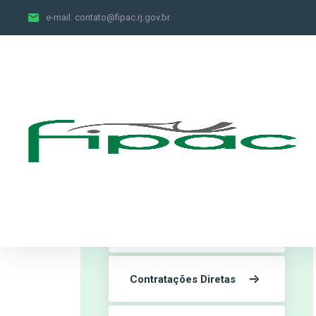
e-mail:
contato@fipac.rj.gov.br
Contratos
Contratações Diretas